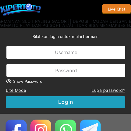
Live Chat
RMAINAN SLOT PALING GACOR || DEPOSIT MUDAH DENGAN EWAL
GMATIC PLAY DAN PG SOFT ATAU TIDAK BISA MENGAKSES 
Silahkan login untuk mulai bermain
Show Password
Lite Mode
Lupa password?
Login