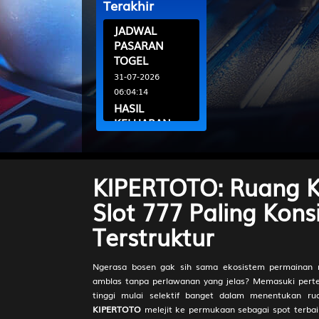
Terakhir
JADWAL
PASARAN
TOGEL
31-07-2026
06:04:14
HASIL
KELUARAN
TOGEL
14-04-2025
10:36:24
KIPERTOTO: Ruang K
JADWAL
BANK DAN
Slot 777 Paling Konsi
MAINTENANCE
Terstruktur
16-04-2022
16:50:35
Ngerasa bosen gak sih sama ekosistem permainan mo
amblas tanpa perlawanan yang jelas? Memasuki perte
tinggi mulai selektif banget dalam menentukan r
KIPERTOTO
melejit ke permukaan sebagai spot terbai