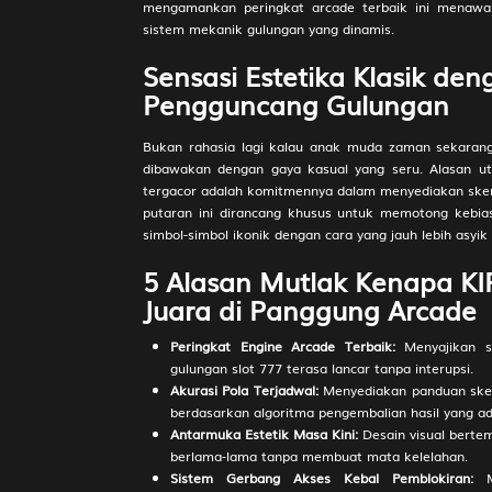
mengamankan peringkat arcade terbaik ini menawark
sistem mekanik gulungan yang dinamis.
Sensasi Estetika Klasik de
Pengguncang Gulungan
Bukan rahasia lagi kalau anak muda zaman sekarang 
dibawakan dengan gaya kasual yang seru. Alasan 
tergacor adalah komitmennya dalam menyediakan skem
putaran ini dirancang khusus untuk memotong kebi
simbol-simbol ikonik dengan cara yang jauh lebih asyik
5 Alasan Mutlak Kenapa K
Juara di Panggung Arcade
Peringkat Engine Arcade Terbaik:
Menyajikan st
gulungan slot 777 terasa lancar tanpa interupsi.
Akurasi Pola Terjadwal:
Menyediakan panduan skem
berdasarkan algoritma pengembalian hasil yang adi
Antarmuka Estetik Masa Kini:
Desain visual bertem
berlama-lama tanpa membuat mata kelelahan.
Sistem Gerbang Akses Kebal Pemblokiran:
Me