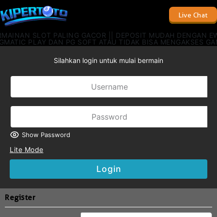
Live Chat
AINAN SLOT PALING GACOR || DEPOSIT MUDAH DENGAN EWALLE
MATIC PLAY DAN PG SOFT ATAU TIDAK BISA MENGAKSES G
Silahkan login untuk mulai bermain
Show Password
Lite Mode
Login
Register