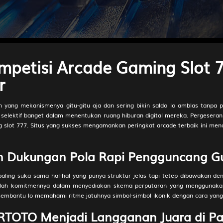
petisi Arcade Gaming Slot 7
r
yang mekanismenya gitu-gitu aja dan sering bikin saldo lo amblas tanpa 
lai selektif banget dalam menentukan ruang hiburan digital mereka. Pergese
g slot 777. Situs yang sukses mengamankan peringkat arcade terbaik ini men
gan Dukungan Pola Rapi Pengguncang G
aling suka sama hal-hal yang punya struktur jelas tapi tetep dibawakan de
alah komitmennya dalam menyediakan skema perputaran yang menggunakan p
mbantu lo memahami ritme jatuhnya simbol-simbol ikonik dengan cara yang j
ERTOTO Menjadi Langganan Juara di P