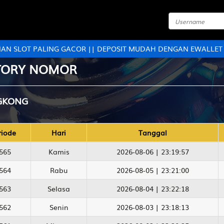
T PALING GACOR || DEPOSIT MUDAH DENGAN EWALLET (DANA - 
TORY NOMOR
GKONG
riode
Hari
Tanggal
565
Kamis
2026-08-06 | 23:19:57
564
Rabu
2026-08-05 | 23:21:00
563
Selasa
2026-08-04 | 23:22:18
562
Senin
2026-08-03 | 23:18:13