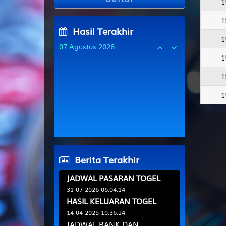
1
1
Hasil Terakhir
1
07 Agustus 2026
1
CAMBODIA
4
3
7
2
1
HONGKONG
1
0
8
3
1
4D Toto Macau
6
5
2
9
Domino Live
p
l
a
y
e
r
Berita Terakhir
JADWAL PASARAN TOGEL
31-07-2026 06:04:14
HASIL KELUARAN TOGEL
14-04-2025 10:36:24
JADWAL BANK DAN