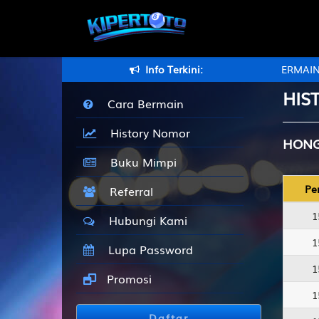
SELAMAT DATANG DI KIPERTOTO, TERSEDIA PERMAINAN SLO
Info Terkini:
HIS
Cara Bermain
History Nomor
HON
Buku Mimpi
Pe
Referral
1
Hubungi Kami
1
Lupa Password
1
Promosi
1
Daftar