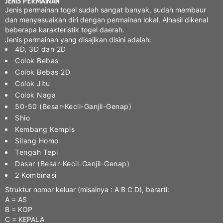
JENIS
PERMAINAN
Jenis permainan togel sudah sangat banyak, sudah membaur
dan menyesuaikan diri dengan permainan lokal. Alhasil dikenal
beberapa karakteristik togel daerah.
Jenis permainan yang disajikan disini adalah:
4D, 3D dan 2D
Colok Bebas
Colok Bebas 2D
Colok Jitu
Colok Naga
50-50 (Besar-Kecil-Ganjil-Genap)
Shio
Kembang Kempis
Silang Homo
Tengah Tepi
Dasar (Besar-Kecil-Ganjil-Genap)
2 Kombinasi
Struktur nomor keluar (misalnya : A B C D), berarti:
A = AS
B = KOP
C = KEPALA