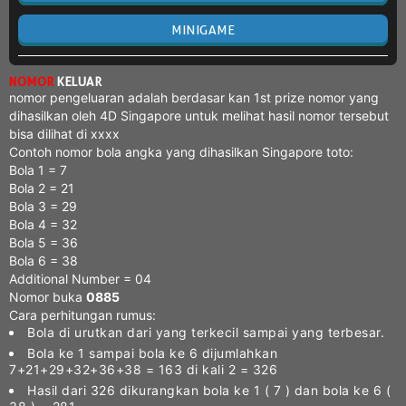
MINIGAME
NOMOR
KELUAR
nomor pengeluaran adalah berdasar kan 1st prize nomor yang
dihasilkan oleh 4D Singapore untuk melihat hasil nomor tersebut
bisa dilihat di xxxx
Contoh nomor bola angka yang dihasilkan Singapore toto:
Bola 1 = 7
Bola 2 = 21
Bola 3 = 29
Bola 4 = 32
Bola 5 = 36
Bola 6 = 38
Additional Number = 04
Nomor buka
0885
Cara perhitungan rumus:
Bola di urutkan dari yang terkecil sampai yang terbesar.
Bola ke 1 sampai bola ke 6 dijumlahkan
7+21+29+32+36+38 = 163 di kali 2 = 326
Hasil dari 326 dikurangkan bola ke 1 ( 7 ) dan bola ke 6 (